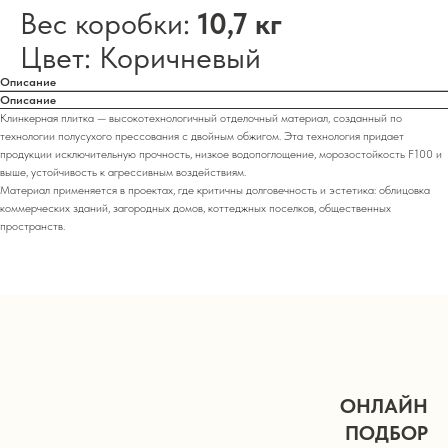
Вес коробки:
10,7 кг
Цвет: Коричневый
Описание
Описание
Клинкерная плитка — высокотехнологичный отделочный материал, созданный по
технологии полусухого прессования с двойным обжигом. Эта технология придает
продукции исключительную прочность, низкое водопоглощение, морозостойкость F100 и
выше, устойчивость к агрессивным воздействиям.
Материал применяется в проектах, где критичны долговечность и эстетика: облицовка
коммерческих зданий, загородных домов, коттеджных поселков, общественных
пространств.
ОНЛАЙН
ПОДБОР