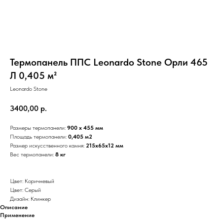
Термопанель ППС Leonardo Stone Орли 465
Л 0,405 м²
Leonardo Stone
3400,00
р.
Размеры термопанели:
900 х 455 мм
Площадь термопанели:
0,405 м2
Размер искусственного камня:
215х65х12 мм
Вес термопанели:
8 кг
Цвет: Коричневый
Цвет: Серый
Дизайн: Клинкер
Описание
Применение