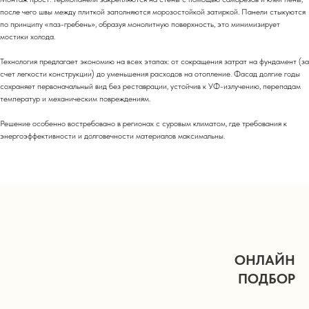
после чего швы между плиткой заполняются морозостойкой затиркой. Панели стыкуются
по принципу «паз-гребень», образуя монолитную поверхность, это минимизирует
мостики холода.
Технология предлагает экономию на всех этапах: от сокращения затрат на фундамент (за
счет легкости конструкции) до уменьшения расходов на отопление. Фасад долгие годы
сохраняет первоначальный вид без реставрации, устойчив к УФ-излучению, перепадам
температур и механическим повреждениям.
Решение особенно востребовано в регионах с суровым климатом, где требования к
энергоэффективности и долговечности материалов максимальны.
ОНЛАЙН
ПОДБОР