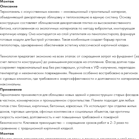
Монтаж
Описание
Термопанель с искусственным камнем – инновационный строительный материал,
объединяющий декоративную облицовку и теплоизоляцию в единую систему. Основу
конструкции составляет облицовочная декоративная плитка из высококачественного
бетона, изготовленная из экологичных материалов по методу вибролитья, имитирующая
кирпичную кладку. Она монтируется на слой утеплителя из пенополистирола, формируя
готовые модули для быстрой установки. Такая комбинация создает барьер против
теплопотерь, одновременно обеспечивая эстетику классической кирпичной кладки.
Технология предлагает экономию на всех этапах: от сокращения затрат на фундамент (за
счет легкости конструкции) до уменьшения расходов на отопление. Фасад долгие годы
сохраняет первоначальный вид без реставрации, устойчив к УФ-излучению, перепадам
температур и механическим повреждениям. Решение особенно востребовано в регионах
с суровым климатом, где требования к энергоэффективности и долговечности материалов
максимальны.
Применение
Термопанели применяются для облицовки новых зданий и реконструкции старых фасадов
в частном, коммерческом и промышленном строительстве. Панели подходят для любых
типов стен: блочных, кирпичных, бетонных, каркасных. Их используют при отделке жилых
домов, торговых центров, офисных комплексов и социальных объектов, где критичны
скорость монтажа, долговечность и нет повышенных требований к пожарной
безопасности. Ключевое преимущество — сокращение сроков работ в 2-3 раза по
сравнению с традиционной кирпичной кладкой.
Монтаж
Монтаж прост: термопанели закрепляются на стены с помощью саморезов и клей пены,