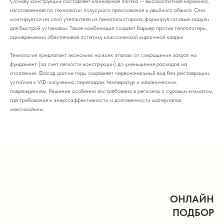
Основу конструкции составляет клинкерная плитка — высокоплотная керамика,
изготовленная по технологии полусухого прессования и двойного обжига. Она
монтируется на слой утеплителя из пенополистирола, формируя готовые модули
для быстрой установки. Такая комбинация создает барьер против теплопотерь,
одновременно обеспечивая эстетику классической кирпичной кладки.
Технология предлагает экономию на всех этапах: от сокращения затрат на
фундамент (за счет легкости конструкции) до уменьшения расходов на
отопление. Фасад долгие годы сохраняет первоначальный вид без реставрации,
устойчив к УФ-излучению, перепадам температур и механическим
повреждениям. Решение особенно востребовано в регионах с суровым климатом,
где требования к энергоэффективности и долговечности материалов
максимальны.
ОНЛАЙН
ПОДБОР