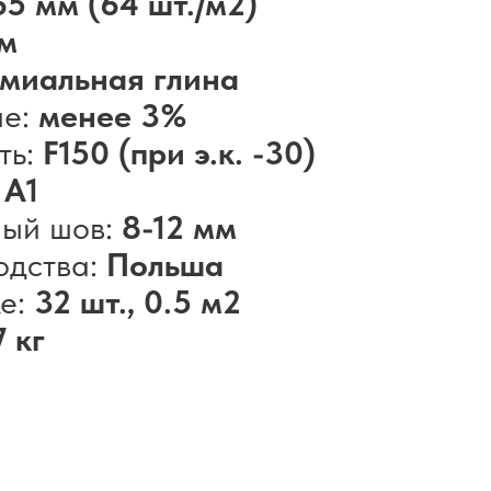
65 мм (64 шт./м2)
мм
миальная глина
ие:
менее 3%
ть:
F150 (при э.к. -30)
:
А1
ный шов:
8-12 мм
одства:
Польша
ке:
32 шт., 0.5 м2
7 кг