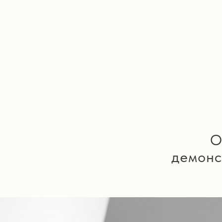
О
демонс