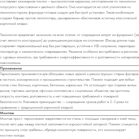
составляет клинкерная плитка — высокоплотная керамика, изготовленная по технологии
полусухого прессования и двойного обжига. Она монтируется на слой утеплителя из
пенополистирола, формируя готовые модули для быстрой установки. Такая комбинация
создает барьер против теплопотерь, одновременно обеспечивая эстетику классической
кирпичной кладки.
Технология предлагает экономию на всех этапах: от сокращения затрат на фундамент (за
счет легкости конструкции) до уменьшения расходов на отопление. Фасад долгие годы
сохраняет первоначальный вид без реставрации, устойчив к УФ-излучению, перепадам
температур и механическим повреждениям. Решение особенно востребовано в регионах
с суровым климатом, где требования к энергоэффективности и долговечности материалов
максимальны.
Применение
Термопанели применяются для облицовки новых зданий и реконструкции старых фасадов
в частном, коммерческом и промышленном строительстве. Панели подходят для любых
типов стен: блочных, кирпичных, бетонных, каркасных. Их используют при отделке жилых
домов, торговых центров, офисных комплексов и социальных объектов, где критичны
скорость монтажа, долговечность и нет повышенных требований к пожарной
безопасности. Ключевое преимущество — сокращение сроков работ в 2-3 раза по
сравнению с традиционной кирпичной кладкой.
Монтаж
Монтаж прост: термопанели закрепляются на стены с помощью саморезов и клей пены,
после чего швы между плиткой заполняются морозостойкой затиркой. Панели стыкуются
по принципу «паз-гребень», образуя монолитную поверхность, это минимизирует
мостики холода.