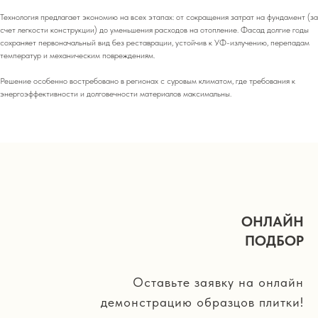
Технология предлагает экономию на всех этапах: от сокращения затрат на фундамент (за
счет легкости конструкции) до уменьшения расходов на отопление. Фасад долгие годы
сохраняет первоначальный вид без реставрации, устойчив к УФ-излучению, перепадам
температур и механическим повреждениям.
Решение особенно востребовано в регионах с суровым климатом, где требования к
энергоэффективности и долговечности материалов максимальны.
ОНЛАЙН
ПОДБОР
Оставьте заявку на онлайн
демонстрацию образцов плитки!