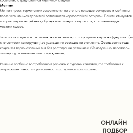
сравнению с традиционной кирпичной кладкой.
Монтаж
Монтаж прост: термопанели закрепляются на стены с помощью саморезов и клей пены,
после чего швы между плиткой заполняются морозостойкой затиркой. Панели стыкуются
по принципу «паз-гребень», образуя монолитную поверхность, это минимизирует
мостики холода.
Технология предлагает экономию на всех этапах: от сокращения затрат на фундамент (за
счет легкости конструкции) до уменьшения расходов на отопление. Фасад долгие годы
сохраняет первоначальный вид без реставрации, устойчив к УФ-излучению, перепадам
температур и механическим повреждениям.
Решение особенно востребовано в регионах с суровым климатом, где требования к
энергоэффективности и долговечности материалов максимальны.
ОНЛАЙН
ПОДБОР