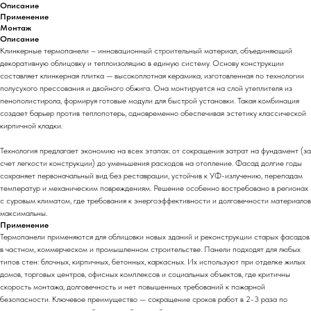
Описание
Применение
Монтаж
Описание
Клинкерные термопанели – инновационный строительный материал, объединяющий
декоративную облицовку и теплоизоляцию в единую систему. Основу конструкции
составляет клинкерная плитка — высокоплотная керамика, изготовленная по технологии
полусухого прессования и двойного обжига. Она монтируется на слой утеплителя из
пенополистирола, формируя готовые модули для быстрой установки. Такая комбинация
создает барьер против теплопотерь, одновременно обеспечивая эстетику классической
кирпичной кладки.
Технология предлагает экономию на всех этапах: от сокращения затрат на фундамент (за
счет легкости конструкции) до уменьшения расходов на отопление. Фасад долгие годы
сохраняет первоначальный вид без реставрации, устойчив к УФ-излучению, перепадам
температур и механическим повреждениям. Решение особенно востребовано в регионах
с суровым климатом, где требования к энергоэффективности и долговечности материалов
максимальны.
Применение
Термопанели применяются для облицовки новых зданий и реконструкции старых фасадов
в частном, коммерческом и промышленном строительстве. Панели подходят для любых
типов стен: блочных, кирпичных, бетонных, каркасных. Их используют при отделке жилых
домов, торговых центров, офисных комплексов и социальных объектов, где критичны
скорость монтажа, долговечность и нет повышенных требований к пожарной
безопасности. Ключевое преимущество — сокращение сроков работ в 2-3 раза по