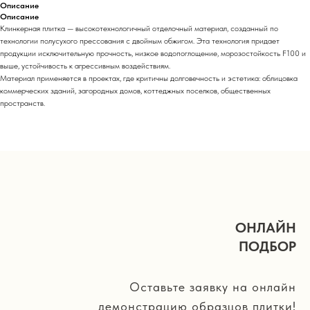
Описание
Описание
Клинкерная плитка — высокотехнологичный отделочный материал, созданный по
технологии полусухого прессования с двойным обжигом. Эта технология придает
продукции исключительную прочность, низкое водопоглощение, морозостойкость F100 и
выше, устойчивость к агрессивным воздействиям.
Материал применяется в проектах, где критичны долговечность и эстетика: облицовка
коммерческих зданий, загородных домов, коттеджных поселков, общественных
пространств.
ОНЛАЙН
ПОДБОР
Оставьте заявку на онлайн
демонстрацию образцов плитки!