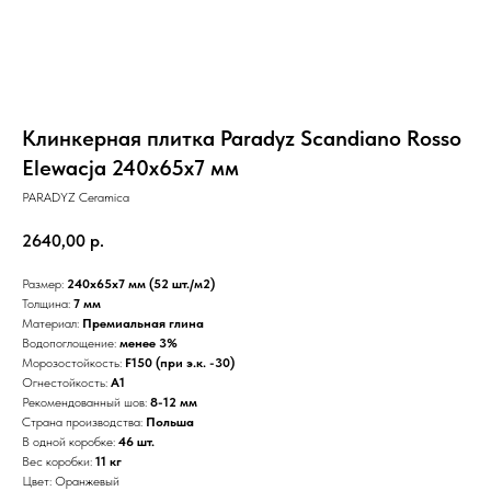
Клинкерная плитка Paradyz Scandiano Rosso
Elewacja 240х65х7 мм
PARADYZ Ceramica
2640,00
р.
Размер:
240х65х7 мм (52 шт./м2)
Толщина:
7 мм
Материал:
Премиальная глина
Водопоглощение:
менее 3%
Морозостойкость:
F150 (при э.к. -30)
Огнестойкость:
А1
Рекомендованный шов:
8-12 мм
Страна производства:
Польша
В одной коробке:
46 шт.
Вес коробки:
11 кг
Цвет: Оранжевый