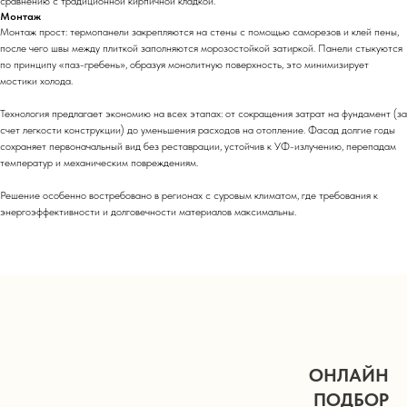
сравнению с традиционной кирпичной кладкой.
Монтаж
Монтаж прост: термопанели закрепляются на стены с помощью саморезов и клей пены,
после чего швы между плиткой заполняются морозостойкой затиркой. Панели стыкуются
по принципу «паз-гребень», образуя монолитную поверхность, это минимизирует
мостики холода.
Технология предлагает экономию на всех этапах: от сокращения затрат на фундамент (за
счет легкости конструкции) до уменьшения расходов на отопление. Фасад долгие годы
сохраняет первоначальный вид без реставрации, устойчив к УФ-излучению, перепадам
температур и механическим повреждениям.
Решение особенно востребовано в регионах с суровым климатом, где требования к
энергоэффективности и долговечности материалов максимальны.
ОНЛАЙН
ПОДБОР