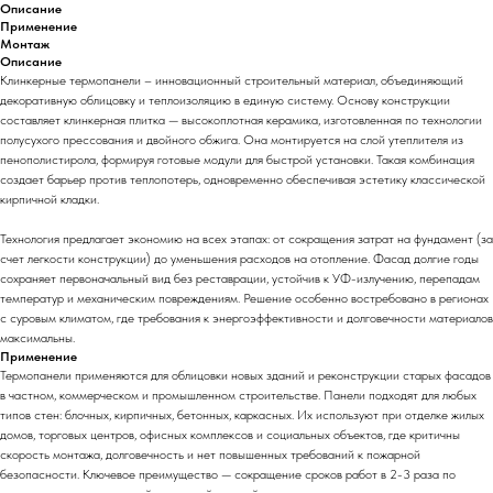
Описание
Применение
Монтаж
Описание
Клинкерные термопанели – инновационный строительный материал, объединяющий
декоративную облицовку и теплоизоляцию в единую систему. Основу конструкции
составляет клинкерная плитка — высокоплотная керамика, изготовленная по технологии
полусухого прессования и двойного обжига. Она монтируется на слой утеплителя из
пенополистирола, формируя готовые модули для быстрой установки. Такая комбинация
создает барьер против теплопотерь, одновременно обеспечивая эстетику классической
кирпичной кладки.
Технология предлагает экономию на всех этапах: от сокращения затрат на фундамент (за
счет легкости конструкции) до уменьшения расходов на отопление. Фасад долгие годы
сохраняет первоначальный вид без реставрации, устойчив к УФ-излучению, перепадам
температур и механическим повреждениям. Решение особенно востребовано в регионах
с суровым климатом, где требования к энергоэффективности и долговечности материалов
максимальны.
Применение
Термопанели применяются для облицовки новых зданий и реконструкции старых фасадов
в частном, коммерческом и промышленном строительстве. Панели подходят для любых
типов стен: блочных, кирпичных, бетонных, каркасных. Их используют при отделке жилых
домов, торговых центров, офисных комплексов и социальных объектов, где критичны
скорость монтажа, долговечность и нет повышенных требований к пожарной
безопасности. Ключевое преимущество — сокращение сроков работ в 2-3 раза по