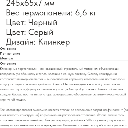
245х65х7 мм
Вес термопанели: 6,6 кг
Цвет: Черный
Цвет: Серый
Дизайн: Клинкер
Описание
Применение
Монтаж
Описание
Клинкерные термопанели – инновационный строительный материал, объединяющий
декоративную облицовку и теплоизоляцию в единую систему. Основу конструкции
составляет клинкерная плитка — высокоплотная керамика, изготовленная по технологии
полусухого прессования и двойного обжига. Она монтируется на слой утеплителя из
пенополистирола, формируя готовые модули для быстрой установки. Такая комбинация
создает барьер против теплопотерь, одновременно обеспечивая эстетику классической
кирпичной кладки.
Технология предлагает экономию на всех этапах: от сокращения затрат на фундамент (за
счет легкости конструкции) до уменьшения расходов на отопление. Фасад долгие годы
сохраняет первоначальный вид без реставрации, устойчив к УФ-излучению, перепадам
температур и механическим повреждениям. Решение особенно востребовано в регионах