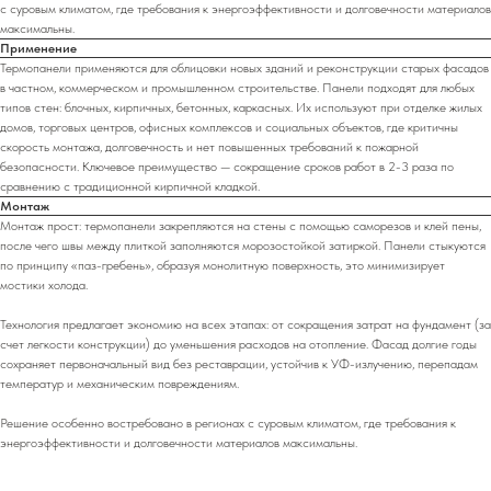
с суровым климатом, где требования к энергоэффективности и долговечности материалов
максимальны.
Применение
Термопанели применяются для облицовки новых зданий и реконструкции старых фасадов
в частном, коммерческом и промышленном строительстве. Панели подходят для любых
типов стен: блочных, кирпичных, бетонных, каркасных. Их используют при отделке жилых
домов, торговых центров, офисных комплексов и социальных объектов, где критичны
скорость монтажа, долговечность и нет повышенных требований к пожарной
безопасности. Ключевое преимущество — сокращение сроков работ в 2-3 раза по
сравнению с традиционной кирпичной кладкой.
Монтаж
Монтаж прост: термопанели закрепляются на стены с помощью саморезов и клей пены,
после чего швы между плиткой заполняются морозостойкой затиркой. Панели стыкуются
по принципу «паз-гребень», образуя монолитную поверхность, это минимизирует
мостики холода.
Технология предлагает экономию на всех этапах: от сокращения затрат на фундамент (за
счет легкости конструкции) до уменьшения расходов на отопление. Фасад долгие годы
сохраняет первоначальный вид без реставрации, устойчив к УФ-излучению, перепадам
температур и механическим повреждениям.
Решение особенно востребовано в регионах с суровым климатом, где требования к
энергоэффективности и долговечности материалов максимальны.