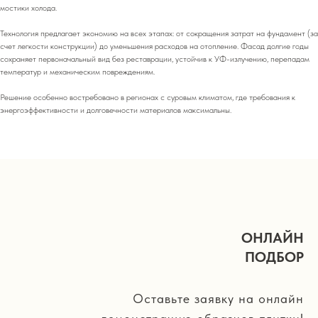
мостики холода.
Технология предлагает экономию на всех этапах: от сокращения затрат на фундамент (за
счет легкости конструкции) до уменьшения расходов на отопление. Фасад долгие годы
сохраняет первоначальный вид без реставрации, устойчив к УФ-излучению, перепадам
температур и механическим повреждениям.
Решение особенно востребовано в регионах с суровым климатом, где требования к
энергоэффективности и долговечности материалов максимальны.
ОНЛАЙН
ПОДБОР
Оставьте заявку на онлайн