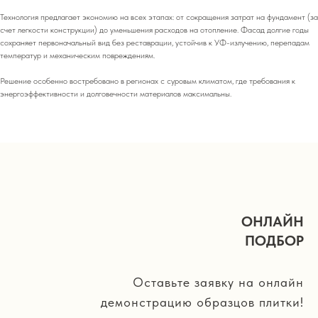
Технология предлагает экономию на всех этапах: от сокращения затрат на фундамент (за
счет легкости конструкции) до уменьшения расходов на отопление. Фасад долгие годы
сохраняет первоначальный вид без реставрации, устойчив к УФ-излучению, перепадам
температур и механическим повреждениям.
Решение особенно востребовано в регионах с суровым климатом, где требования к
энергоэффективности и долговечности материалов максимальны.
ОНЛАЙН
ПОДБОР
Оставьте заявку на онлайн
демонстрацию образцов плитки!