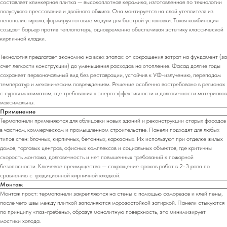
составляет клинкерная плитка — высокоплотная керамика, изготовленная по технологии
полусухого прессования и двойного обжига. Она монтируется на слой утеплителя из
пенополистирола, формируя готовые модули для быстрой установки. Такая комбинация
создает барьер против теплопотерь, одновременно обеспечивая эстетику классической
кирпичной кладки.
Технология предлагает экономию на всех этапах: от сокращения затрат на фундамент (за
счет легкости конструкции) до уменьшения расходов на отопление. Фасад долгие годы
сохраняет первоначальный вид без реставрации, устойчив к УФ-излучению, перепадам
температур и механическим повреждениям. Решение особенно востребовано в регионах
с суровым климатом, где требования к энергоэффективности и долговечности материалов
максимальны.
Применение
Термопанели применяются для облицовки новых зданий и реконструкции старых фасадов
в частном, коммерческом и промышленном строительстве. Панели подходят для любых
типов стен: блочных, кирпичных, бетонных, каркасных. Их используют при отделке жилых
домов, торговых центров, офисных комплексов и социальных объектов, где критичны
скорость монтажа, долговечность и нет повышенных требований к пожарной
безопасности. Ключевое преимущество — сокращение сроков работ в 2-3 раза по
сравнению с традиционной кирпичной кладкой.
Монтаж
Монтаж прост: термопанели закрепляются на стены с помощью саморезов и клей пены,
после чего швы между плиткой заполняются морозостойкой затиркой. Панели стыкуются
по принципу «паз-гребень», образуя монолитную поверхность, это минимизирует
мостики холода.