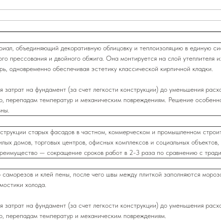
иал, объединяющий декоративную облицовку и теплоизоляцию в единую сис
ого прессования и двойного обжига. Она монтируется на слой утеплителя 
рь, одновременно обеспечивая эстетику классической кирпичной кладки.
я затрат на фундамент (за счет легкости конструкции) до уменьшения расх
ю, перепадам температур и механическим повреждениям. Решение особенно
ны.
струкции старых фасадов в частном, коммерческом и промышленном строите
илых домов, торговых центров, офисных комплексов и социальных объектов, 
реимущество — сокращение сроков работ в 2-3 раза по сравнению с тради
саморезов и клей пены, после чего швы между плиткой заполняются мороз
мостики холода.
я затрат на фундамент (за счет легкости конструкции) до уменьшения расх
ю, перепадам температур и механическим повреждениям.