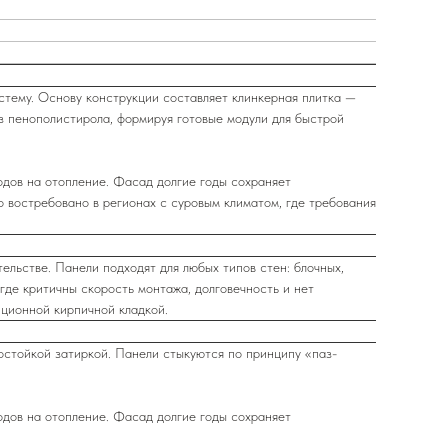
тему. Основу конструкции составляет клинкерная плитка —
из пенополистирола, формируя готовые модули для быстрой
одов на отопление. Фасад долгие годы сохраняет
 востребовано в регионах с суровым климатом, где требования
льстве. Панели подходят для любых типов стен: блочных,
где критичны скорость монтажа, долговечность и нет
ционной кирпичной кладкой.
остойкой затиркой. Панели стыкуются по принципу «паз-
одов на отопление. Фасад долгие годы сохраняет