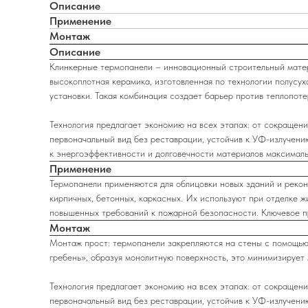
Описание
Применение
Монтаж
Описание
Клинкерные термопанели – инновационный строительный матер
высокоплотная керамика, изготовленная по технологии полусух
установки. Такая комбинация создает барьер против теплопоте
Технология предлагает экономию на всех этапах: от сокращени
первоначальный вид без реставрации, устойчив к УФ-излучени
к энергоэффективности и долговечности материалов максималь
Применение
Термопанели применяются для облицовки новых зданий и рекон
кирпичных, бетонных, каркасных. Их используют при отделке ж
повышенных требований к пожарной безопасности. Ключевое п
Монтаж
Монтаж прост: термопанели закрепляются на стены с помощью 
гребень», образуя монолитную поверхность, это минимизирует 
Технология предлагает экономию на всех этапах: от сокращени
первоначальный вид без реставрации, устойчив к УФ-излучени