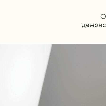
О
демонс