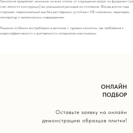
Технология предлагает экономию на всех этапах: от сокращения затрат на фундамент (за
счет легкости конструкции) до уменьшения расходов на отопление. Фасад долгие годы
сохраняет первоначальный вид без реставрации, устойчив к УФ-излучению, перепадам
температур и механическим повреждениям.
Решение особенно востребовано в регионах с суровым климатом, где требования к
энергоэффективности и долговечности материалов максимальны.
ОНЛАЙН
ПОДБОР
Оставьте заявку на онлайн
демонстрацию образцов плитки!