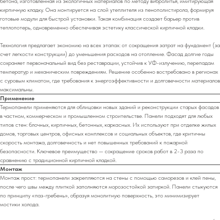
бетона, изготовленная из экологичных материалов по методу вибролитья, имитирующая
кирпичную кладку. Она монтируется на слой утеплителя из пенополистирола, формируя
готовые модули для быстрой установки. Такая комбинация создает барьер против
теплопотерь, одновременно обеспечивая эстетику классической кирпичной кладки.
Технология предлагает экономию на всех этапах: от сокращения затрат на фундамент (за
счет легкости конструкции) до уменьшения расходов на отопление. Фасад долгие годы
сохраняет первоначальный вид без реставрации, устойчив к УФ-излучению, перепадам
температур и механическим повреждениям. Решение особенно востребовано в регионах
с суровым климатом, где требования к энергоэффективности и долговечности материалов
максимальны.
Применение
Термопанели применяются для облицовки новых зданий и реконструкции старых фасадов
в частном, коммерческом и промышленном строительстве. Панели подходят для любых
типов стен: блочных, кирпичных, бетонных, каркасных. Их используют при отделке жилых
домов, торговых центров, офисных комплексов и социальных объектов, где критичны
скорость монтажа, долговечность и нет повышенных требований к пожарной
безопасности. Ключевое преимущество — сокращение сроков работ в 2-3 раза по
сравнению с традиционной кирпичной кладкой.
Монтаж
Монтаж прост: термопанели закрепляются на стены с помощью саморезов и клей пены,
после чего швы между плиткой заполняются морозостойкой затиркой. Панели стыкуются
по принципу «паз-гребень», образуя монолитную поверхность, это минимизирует
мостики холода.