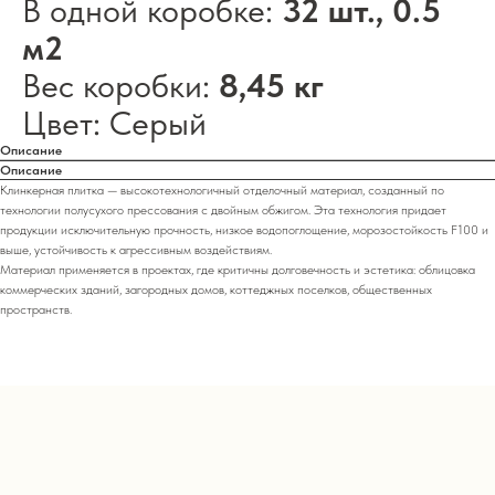
В одной коробке:
32 шт., 0.5
м2
Вес коробки:
8,45 кг
Цвет: Серый
Описание
Описание
Клинкерная плитка — высокотехнологичный отделочный материал, созданный по
технологии полусухого прессования с двойным обжигом. Эта технология придает
продукции исключительную прочность, низкое водопоглощение, морозостойкость F100 и
выше, устойчивость к агрессивным воздействиям.
Материал применяется в проектах, где критичны долговечность и эстетика: облицовка
коммерческих зданий, загородных домов, коттеджных поселков, общественных
пространств.