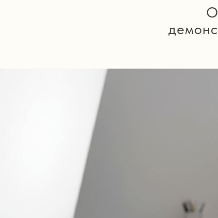
О
демонс