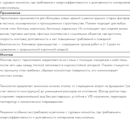
с суровым климатом, где требования к энергоэффективности и долговечности материалов
максимальны.
Применение
Термопанели применяются для облицовки новых зданий и реконструкции старых фасадов
в частном, коммерческом и промышленном строительстве. Панели подходят для любых
типов стен: блочных, кирпичных, бетонных, каркасных. Их используют при отделке жилых
домов, торговых центров, офисных комплексов и социальных объектов, где критичны
скорость монтажа, долговечность и нет повышенных требований к пожарной
безопасности. Ключевое преимущество — сокращение сроков работ в 2-3 раза по
сравнению с традиционной кирпичной кладкой.
Монтаж
Монтаж прост: термопанели закрепляются на стены с помощью саморезов и клей пены,
после чего швы между плиткой заполняются морозостойкой затиркой. Панели стыкуются
по принципу «паз-гребень», образуя монолитную поверхность, это минимизирует
мостики холода.
Технология предлагает экономию на всех этапах: от сокращения затрат на фундамент (за
счет легкости конструкции) до уменьшения расходов на отопление. Фасад долгие годы
сохраняет первоначальный вид без реставрации, устойчив к УФ-излучению, перепадам
температур и механическим повреждениям.
Решение особенно востребовано в регионах с суровым климатом, где требования к
энергоэффективности и долговечности материалов максимальны.