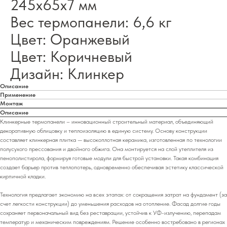
245х65х7 мм
Вес термопанели: 6,6 кг
Цвет: Оранжевый
Цвет: Коричневый
Дизайн: Клинкер
Описание
Применение
Монтаж
Описание
Клинкерные термопанели – инновационный строительный материал, объединяющий
декоративную облицовку и теплоизоляцию в единую систему. Основу конструкции
составляет клинкерная плитка — высокоплотная керамика, изготовленная по технологии
полусухого прессования и двойного обжига. Она монтируется на слой утеплителя из
пенополистирола, формируя готовые модули для быстрой установки. Такая комбинация
создает барьер против теплопотерь, одновременно обеспечивая эстетику классической
кирпичной кладки.
Технология предлагает экономию на всех этапах: от сокращения затрат на фундамент (за
счет легкости конструкции) до уменьшения расходов на отопление. Фасад долгие годы
сохраняет первоначальный вид без реставрации, устойчив к УФ-излучению, перепадам
температур и механическим повреждениям. Решение особенно востребовано в регионах