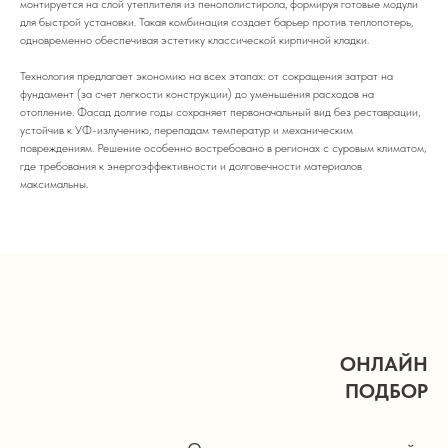
монтируется на слой утеплителя из пенополистирола, формируя готовые модули
для быстрой установки. Такая комбинация создает барьер против теплопотерь,
одновременно обеспечивая эстетику классической кирпичной кладки.
Технология предлагает экономию на всех этапах: от сокращения затрат на
фундамент (за счет легкости конструкции) до уменьшения расходов на
отопление. Фасад долгие годы сохраняет первоначальный вид без реставрации,
устойчив к УФ-излучению, перепадам температур и механическим
повреждениям. Решение особенно востребовано в регионах с суровым климатом,
где требования к энергоэффективности и долговечности материалов
максимальны.
ОНЛАЙН
ПОДБОР