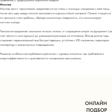
сравнению с традиционной кирпичной кладкой.
Монтаж
Монтаж прост: термопанели закрепляются на стены с помощью саморезов и клей пены,
после чего швы между плиткой заполняются морозостойкой затиркой. Панели стыкуются
по принципу «паз-гребень», образуя монолитную поверхность, это минимизирует
мостики холода.
Технология предлагает экономию на всех этапах: от сокращения затрат на фундамент (за
счет легкости конструкции) до уменьшения расходов на отопление. Фасад долгие годы
сохраняет первоначальный вид без реставрации, устойчив к УФ-излучению, перепадам
температур и механическим повреждениям.
Решение особенно востребовано в регионах с суровым климатом, где требования к
энергоэффективности и долговечности материалов максимальны.
ОНЛАЙН
ПОДБОР