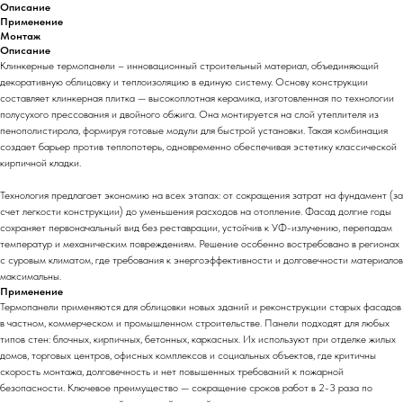
Описание
Применение
Монтаж
Описание
Клинкерные термопанели – инновационный строительный материал, объединяющий
декоративную облицовку и теплоизоляцию в единую систему. Основу конструкции
составляет клинкерная плитка — высокоплотная керамика, изготовленная по технологии
полусухого прессования и двойного обжига. Она монтируется на слой утеплителя из
пенополистирола, формируя готовые модули для быстрой установки. Такая комбинация
создает барьер против теплопотерь, одновременно обеспечивая эстетику классической
кирпичной кладки.
Технология предлагает экономию на всех этапах: от сокращения затрат на фундамент (за
счет легкости конструкции) до уменьшения расходов на отопление. Фасад долгие годы
сохраняет первоначальный вид без реставрации, устойчив к УФ-излучению, перепадам
температур и механическим повреждениям. Решение особенно востребовано в регионах
с суровым климатом, где требования к энергоэффективности и долговечности материалов
максимальны.
Применение
Термопанели применяются для облицовки новых зданий и реконструкции старых фасадов
в частном, коммерческом и промышленном строительстве. Панели подходят для любых
типов стен: блочных, кирпичных, бетонных, каркасных. Их используют при отделке жилых
домов, торговых центров, офисных комплексов и социальных объектов, где критичны
скорость монтажа, долговечность и нет повышенных требований к пожарной
безопасности. Ключевое преимущество — сокращение сроков работ в 2-3 раза по