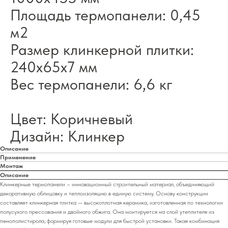
Площадь термопанели: 0,45
м2
Размер клинкерной плитки:
240х65х7 мм
Вес термопанели: 6,6 кг
Цвет: Коричневый
Дизайн: Клинкер
Описание
Применение
Монтаж
Описание
Клинкерные термопанели – инновационный строительный материал, объединяющий
декоративную облицовку и теплоизоляцию в единую систему. Основу конструкции
составляет клинкерная плитка — высокоплотная керамика, изготовленная по технологии
полусухого прессования и двойного обжига. Она монтируется на слой утеплителя из
пенополистирола, формируя готовые модули для быстрой установки. Такая комбинация