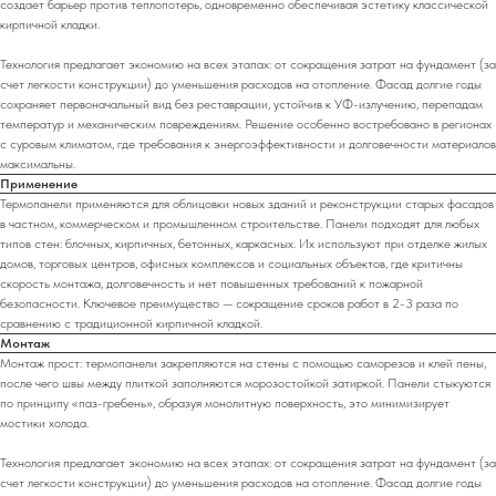
создает барьер против теплопотерь, одновременно обеспечивая эстетику классической
кирпичной кладки.
Технология предлагает экономию на всех этапах: от сокращения затрат на фундамент (за
счет легкости конструкции) до уменьшения расходов на отопление. Фасад долгие годы
сохраняет первоначальный вид без реставрации, устойчив к УФ-излучению, перепадам
температур и механическим повреждениям. Решение особенно востребовано в регионах
с суровым климатом, где требования к энергоэффективности и долговечности материалов
максимальны.
Применение
Термопанели применяются для облицовки новых зданий и реконструкции старых фасадов
в частном, коммерческом и промышленном строительстве. Панели подходят для любых
типов стен: блочных, кирпичных, бетонных, каркасных. Их используют при отделке жилых
домов, торговых центров, офисных комплексов и социальных объектов, где критичны
скорость монтажа, долговечность и нет повышенных требований к пожарной
безопасности. Ключевое преимущество — сокращение сроков работ в 2-3 раза по
сравнению с традиционной кирпичной кладкой.
Монтаж
Монтаж прост: термопанели закрепляются на стены с помощью саморезов и клей пены,
после чего швы между плиткой заполняются морозостойкой затиркой. Панели стыкуются
по принципу «паз-гребень», образуя монолитную поверхность, это минимизирует
мостики холода.
Технология предлагает экономию на всех этапах: от сокращения затрат на фундамент (за
счет легкости конструкции) до уменьшения расходов на отопление. Фасад долгие годы