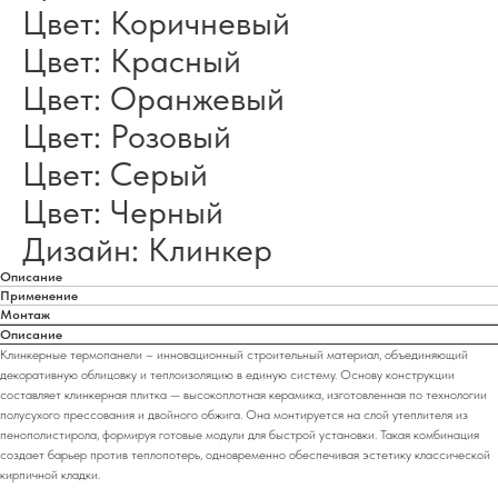
Цвет: Коричневый
Цвет: Красный
Цвет: Оранжевый
Цвет: Розовый
Цвет: Серый
Цвет: Черный
Дизайн: Клинкер
Описание
Применение
Монтаж
Описание
Клинкерные термопанели – инновационный строительный материал, объединяющий
декоративную облицовку и теплоизоляцию в единую систему. Основу конструкции
составляет клинкерная плитка — высокоплотная керамика, изготовленная по технологии
полусухого прессования и двойного обжига. Она монтируется на слой утеплителя из
пенополистирола, формируя готовые модули для быстрой установки. Такая комбинация
создает барьер против теплопотерь, одновременно обеспечивая эстетику классической
кирпичной кладки.