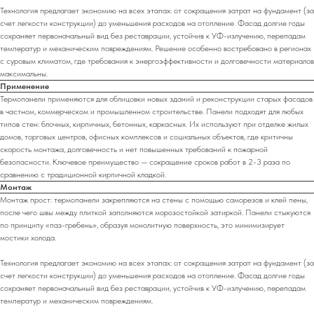
Технология предлагает экономию на всех этапах: от сокращения затрат на фундамент (за
счет легкости конструкции) до уменьшения расходов на отопление. Фасад долгие годы
сохраняет первоначальный вид без реставрации, устойчив к УФ-излучению, перепадам
температур и механическим повреждениям. Решение особенно востребовано в регионах
с суровым климатом, где требования к энергоэффективности и долговечности материалов
максимальны.
Применение
Термопанели применяются для облицовки новых зданий и реконструкции старых фасадов
в частном, коммерческом и промышленном строительстве. Панели подходят для любых
типов стен: блочных, кирпичных, бетонных, каркасных. Их используют при отделке жилых
домов, торговых центров, офисных комплексов и социальных объектов, где критичны
скорость монтажа, долговечность и нет повышенных требований к пожарной
безопасности. Ключевое преимущество — сокращение сроков работ в 2-3 раза по
сравнению с традиционной кирпичной кладкой.
Монтаж
Монтаж прост: термопанели закрепляются на стены с помощью саморезов и клей пены,
после чего швы между плиткой заполняются морозостойкой затиркой. Панели стыкуются
по принципу «паз-гребень», образуя монолитную поверхность, это минимизирует
мостики холода.
Технология предлагает экономию на всех этапах: от сокращения затрат на фундамент (за
счет легкости конструкции) до уменьшения расходов на отопление. Фасад долгие годы
сохраняет первоначальный вид без реставрации, устойчив к УФ-излучению, перепадам
температур и механическим повреждениям.