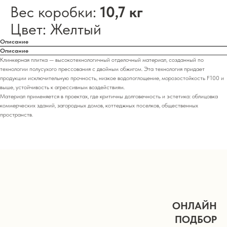
Вес коробки:
10,7 кг
Цвет: Желтый
Описание
Описание
Клинкерная плитка — высокотехнологичный отделочный материал, созданный по
технологии полусухого прессования с двойным обжигом. Эта технология придает
продукции исключительную прочность, низкое водопоглощение, морозостойкость F100 и
выше, устойчивость к агрессивным воздействиям.
Материал применяется в проектах, где критичны долговечность и эстетика: облицовка
коммерческих зданий, загородных домов, коттеджных поселков, общественных
пространств.
ОНЛАЙН
ПОДБОР