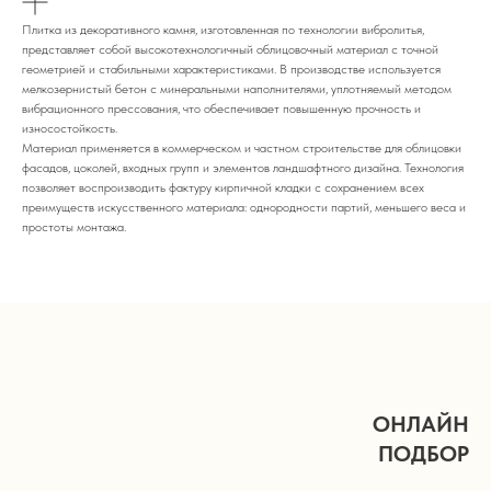
Плитка из декоративного камня, изготовленная по технологии вибролитья,
представляет собой высокотехнологичный облицовочный материал с точной
геометрией и стабильными характеристиками. В производстве используется
мелкозернистый бетон с минеральными наполнителями, уплотняемый методом
вибрационного прессования, что обеспечивает повышенную прочность и
износостойкость.
Материал применяется в коммерческом и частном строительстве для облицовки
фасадов, цоколей, входных групп и элементов ландшафтного дизайна. Технология
позволяет воспроизводить фактуру кирпичной кладки с сохранением всех
преимуществ искусственного материала: однородности партий, меньшего веса и
простоты монтажа.
ОНЛАЙН
ПОДБОР