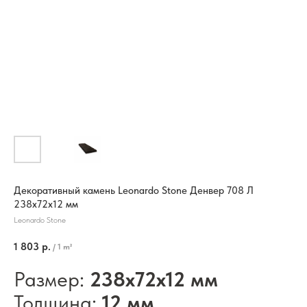
Декоративный камень Leonardo Stone Денвер 708 Л
238х72х12 мм
Leonardo Stone
1 803
р.
/
1 m²
Размер:
238х72х12 мм
Толщина:
12 мм