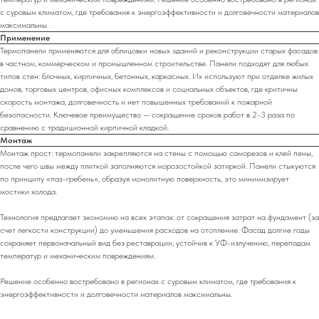
с суровым климатом, где требования к энергоэффективности и долговечности материалов
максимальны.
Применение
Термопанели применяются для облицовки новых зданий и реконструкции старых фасадов
в частном, коммерческом и промышленном строительстве. Панели подходят для любых
типов стен: блочных, кирпичных, бетонных, каркасных. Их используют при отделке жилых
домов, торговых центров, офисных комплексов и социальных объектов, где критичны
скорость монтажа, долговечность и нет повышенных требований к пожарной
безопасности. Ключевое преимущество — сокращение сроков работ в 2-3 раза по
сравнению с традиционной кирпичной кладкой.
Монтаж
Монтаж прост: термопанели закрепляются на стены с помощью саморезов и клей пены,
после чего швы между плиткой заполняются морозостойкой затиркой. Панели стыкуются
по принципу «паз-гребень», образуя монолитную поверхность, это минимизирует
мостики холода.
Технология предлагает экономию на всех этапах: от сокращения затрат на фундамент (за
счет легкости конструкции) до уменьшения расходов на отопление. Фасад долгие годы
сохраняет первоначальный вид без реставрации, устойчив к УФ-излучению, перепадам
температур и механическим повреждениям.
Решение особенно востребовано в регионах с суровым климатом, где требования к
энергоэффективности и долговечности материалов максимальны.