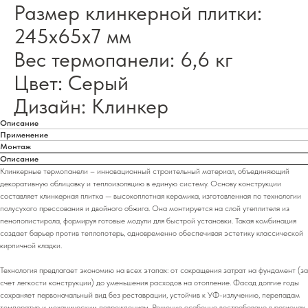
Размер клинкерной плитки:
245х65х7 мм
Вес термопанели: 6,6 кг
Цвет: Серый
Дизайн: Клинкер
Описание
Применение
Монтаж
Описание
Клинкерные термопанели – инновационный строительный материал, объединяющий
декоративную облицовку и теплоизоляцию в единую систему. Основу конструкции
составляет клинкерная плитка — высокоплотная керамика, изготовленная по технологии
полусухого прессования и двойного обжига. Она монтируется на слой утеплителя из
пенополистирола, формируя готовые модули для быстрой установки. Такая комбинация
создает барьер против теплопотерь, одновременно обеспечивая эстетику классической
кирпичной кладки.
Технология предлагает экономию на всех этапах: от сокращения затрат на фундамент (за
счет легкости конструкции) до уменьшения расходов на отопление. Фасад долгие годы
сохраняет первоначальный вид без реставрации, устойчив к УФ-излучению, перепадам
температур и механическим повреждениям. Решение особенно востребовано в регионах