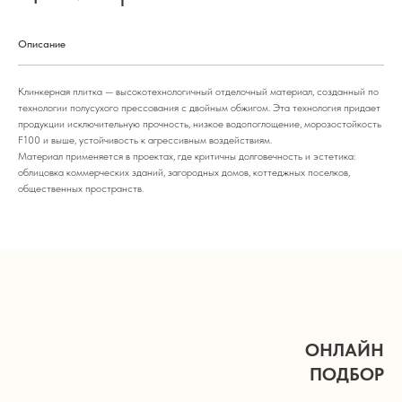
Описание
Клинкерная плитка — высокотехнологичный отделочный материал, созданный по
технологии полусухого прессования с двойным обжигом. Эта технология придает
продукции исключительную прочность, низкое водопоглощение, морозостойкость
F100 и выше, устойчивость к агрессивным воздействиям.
Материал применяется в проектах, где критичны долговечность и эстетика:
облицовка коммерческих зданий, загородных домов, коттеджных поселков,
общественных пространств.
ОНЛАЙН
ПОДБОР