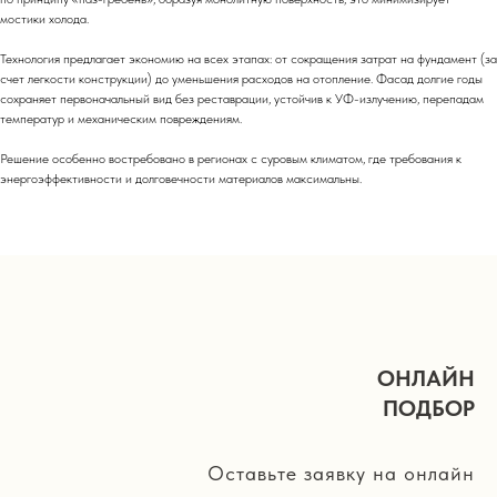
мостики холода.
Технология предлагает экономию на всех этапах: от сокращения затрат на фундамент (за
счет легкости конструкции) до уменьшения расходов на отопление. Фасад долгие годы
сохраняет первоначальный вид без реставрации, устойчив к УФ-излучению, перепадам
температур и механическим повреждениям.
Решение особенно востребовано в регионах с суровым климатом, где требования к
энергоэффективности и долговечности материалов максимальны.
ОНЛАЙН
ПОДБОР
Оставьте заявку на онлайн