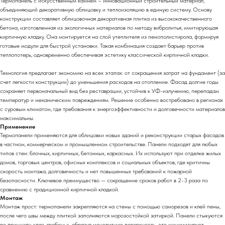
Термопанель с искусственным камнем – инновационный строительный материал,
объединяющий декоративную облицовку и теплоизоляцию в единую систему. Основу
конструкции составляет облицовочная декоративная плитка из высококачественного
бетона, изготовленная из экологичных материалов по методу вибролитья, имитирующая
кирпичную кладку. Она монтируется на слой утеплителя из пенополистирола, формируя
готовые модули для быстрой установки. Такая комбинация создает барьер против
теплопотерь, одновременно обеспечивая эстетику классической кирпичной кладки.
Технология предлагает экономию на всех этапах: от сокращения затрат на фундамент (за
счет легкости конструкции) до уменьшения расходов на отопление. Фасад долгие годы
сохраняет первоначальный вид без реставрации, устойчив к УФ-излучению, перепадам
температур и механическим повреждениям. Решение особенно востребовано в регионах
с суровым климатом, где требования к энергоэффективности и долговечности материалов
максимальны.
Применение
Термопанели применяются для облицовки новых зданий и реконструкции старых фасадов
в частном, коммерческом и промышленном строительстве. Панели подходят для любых
типов стен: блочных, кирпичных, бетонных, каркасных. Их используют при отделке жилых
домов, торговых центров, офисных комплексов и социальных объектов, где критичны
скорость монтажа, долговечность и нет повышенных требований к пожарной
безопасности. Ключевое преимущество — сокращение сроков работ в 2-3 раза по
сравнению с традиционной кирпичной кладкой.
Монтаж
Монтаж прост: термопанели закрепляются на стены с помощью саморезов и клей пены,
после чего швы между плиткой заполняются морозостойкой затиркой. Панели стыкуются
по принципу «паз-гребень», образуя монолитную поверхность, это минимизирует