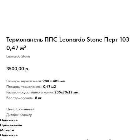
Термопанель ППС Leonardo Stone Перт 103
0,47 м²
Leonardo Stone
3500,00
р.
Размеры термопанели:
980 х 485 мм
Площадь термопанели:
0,47 м2
Размер искусственного камня:
235х70х12 мм
Вес термопанели:
8 кг
Цвет: Коричневый
Дизайн: Клинкер
Описание
Применение
Монтаж
Описание