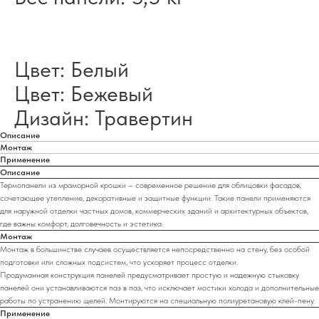
Цвет: Белый
Цвет: Бежевый
Дизайн: Травертин
Описание
Монтаж
Применение
Описание
Термопанели из мраморной крошки – современное решение для облицовки фасадов,
сочетающее утепление, декоративные и защитные функции. Такие панели применяются
для наружной отделки частных домов, коммерческих зданий и архитектурных объектов,
где важны комфорт, долговечность и эстетика.
Монтаж
Монтаж в большинстве случаев осуществляется непосредственно на стену, без особой
подготовки или сложных подсистем, что ускоряет процесс отделки.
Продуманная конструкция панелей предусматривает простую и надежную стыковку
панелей они устанавливаются паз в паз, что исключает мостики холода и дополнительные
работы по устранению щелей. Монтируются на специальную полиуретановую клей-пену.
Применение