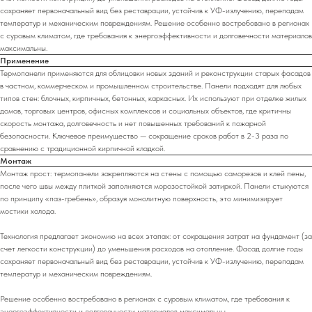
сохраняет первоначальный вид без реставрации, устойчив к УФ-излучению, перепадам
температур и механическим повреждениям. Решение особенно востребовано в регионах
с суровым климатом, где требования к энергоэффективности и долговечности материалов
максимальны.
Применение
Термопанели применяются для облицовки новых зданий и реконструкции старых фасадов
в частном, коммерческом и промышленном строительстве. Панели подходят для любых
типов стен: блочных, кирпичных, бетонных, каркасных. Их используют при отделке жилых
домов, торговых центров, офисных комплексов и социальных объектов, где критичны
скорость монтажа, долговечность и нет повышенных требований к пожарной
безопасности. Ключевое преимущество — сокращение сроков работ в 2-3 раза по
сравнению с традиционной кирпичной кладкой.
Монтаж
Монтаж прост: термопанели закрепляются на стены с помощью саморезов и клей пены,
после чего швы между плиткой заполняются морозостойкой затиркой. Панели стыкуются
по принципу «паз-гребень», образуя монолитную поверхность, это минимизирует
мостики холода.
Технология предлагает экономию на всех этапах: от сокращения затрат на фундамент (за
счет легкости конструкции) до уменьшения расходов на отопление. Фасад долгие годы
сохраняет первоначальный вид без реставрации, устойчив к УФ-излучению, перепадам
температур и механическим повреждениям.
Решение особенно востребовано в регионах с суровым климатом, где требования к
энергоэффективности и долговечности материалов максимальны.