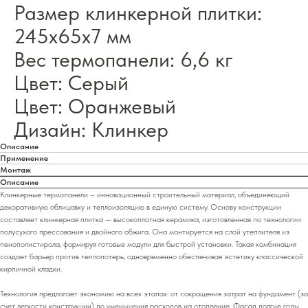
Размер клинкерной плитки:
245х65х7 мм
Вес термопанели: 6,6 кг
Цвет: Серый
Цвет: Оранжевый
Дизайн: Клинкер
Описание
Применение
Монтаж
Описание
Клинкерные термопанели – инновационный строительный материал, объединяющий
декоративную облицовку и теплоизоляцию в единую систему. Основу конструкции
составляет клинкерная плитка — высокоплотная керамика, изготовленная по технологии
полусухого прессования и двойного обжига. Она монтируется на слой утеплителя из
пенополистирола, формируя готовые модули для быстрой установки. Такая комбинация
создает барьер против теплопотерь, одновременно обеспечивая эстетику классической
кирпичной кладки.
Технология предлагает экономию на всех этапах: от сокращения затрат на фундамент (за
счет легкости конструкции) до уменьшения расходов на отопление. Фасад долгие годы