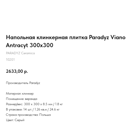
Напольная клинкерная плитка Paradyz Viano
Antracyt 300x300
PARADYZ Ceramica
10201
2633,00
р.
Производитель Paradyz
Материал: клинкер
Помещение: веранда
Размер/вес: 300 x 300 x 8.5 мм / 1.8 кг
В упаковке: 14 шт. / 1.26 кв.м / 24.6 кг
Страна производства: Польша
Цвет: Серый