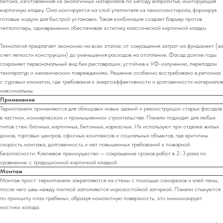
бетона, изготовленная из экологичных материалов по методу вибролитья, имитирующая
кирпичную кладку. Она монтируется на слой утеплителя из пенополистирола, формируя
готовые модули для быстрой установки. Такая комбинация создает барьер против
теплопотерь, одновременно обеспечивая эстетику классической кирпичной кладки.
Технология предлагает экономию на всех этапах: от сокращения затрат на фундамент (за
счет легкости конструкции) до уменьшения расходов на отопление. Фасад долгие годы
сохраняет первоначальный вид без реставрации, устойчив к УФ-излучению, перепадам
температур и механическим повреждениям. Решение особенно востребовано в регионах
с суровым климатом, где требования к энергоэффективности и долговечности материалов
максимальны.
Применение
Термопанели применяются для облицовки новых зданий и реконструкции старых фасадов
в частном, коммерческом и промышленном строительстве. Панели подходят для любых
типов стен: блочных, кирпичных, бетонных, каркасных. Их используют при отделке жилых
домов, торговых центров, офисных комплексов и социальных объектов, где критичны
скорость монтажа, долговечность и нет повышенных требований к пожарной
безопасности. Ключевое преимущество — сокращение сроков работ в 2-3 раза по
сравнению с традиционной кирпичной кладкой.
Монтаж
Монтаж прост: термопанели закрепляются на стены с помощью саморезов и клей пены,
после чего швы между плиткой заполняются морозостойкой затиркой. Панели стыкуются
по принципу «паз-гребень», образуя монолитную поверхность, это минимизирует
мостики холода.