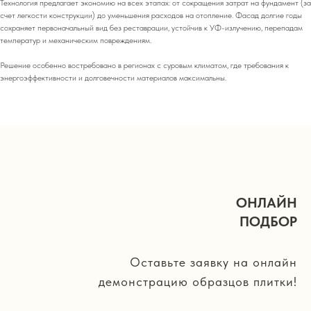
Технология предлагает экономию на всех этапах: от сокращения затрат на фундамент (за
счет легкости конструкции) до уменьшения расходов на отопление. Фасад долгие годы
сохраняет первоначальный вид без реставрации, устойчив к УФ-излучению, перепадам
температур и механическим повреждениям.
Решение особенно востребовано в регионах с суровым климатом, где требования к
энергоэффективности и долговечности материалов максимальны.
ОНЛАЙН
ПОДБОР
Оставьте заявку на онлайн
демонстрацию образцов плитки!