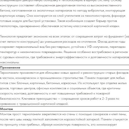
конструкции составляет облицовочная декоративная плитка из высококачественного
бетона, изготовленная из экологичных материалов по методу вибролитья, имитирующая
кирпичную кладку. Она монтируется на слой утеплителя из пенополистирола, формируя
готовые модули для быстрой установки. Такая комбинация создает барьер против
теплопотерь, одновременно обеспечивая эстетику классической кирпичной кладки.
Технология предлагает экономию на всех этапах: от сокращения затрат на фундамент (за
счет легкости конструкции) до уменьшения расходов на отопление. Фасад долгие годы
сохраняет первоначальный вид без реставрации, устойчив к УФ-излучению, перепадам
температур и механическим повреждениям. Решение особенно востребовано в регионах
с суровым климатом, где требования к энергоэффективности и долговечности материалов
максимальны.
Применение
Термопанели применяются для облицовки новых зданий и реконструкции старых фасадов
в частном, коммерческом и промышленном строительстве. Панели подходят для любых
типов стен: блочных, кирпичных, бетонных, каркасных. Их используют при отделке жилых
домов, торговых центров, офисных комплексов и социальных объектов, где критичны
скорость монтажа, долговечность и нет повышенных требований к пожарной
безопасности. Ключевое преимущество — сокращение сроков работ в 2-3 раза по
сравнению с традиционной кирпичной кладкой.
Монтаж
Монтаж прост: термопанели закрепляются на стены с помощью саморезов и клей пены,
после чего швы между плиткой заполняются морозостойкой затиркой. Панели стыкуются
по принципу «паз-гребень», образуя монолитную поверхность, это минимизирует