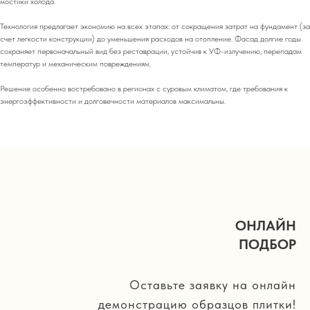
мостики холода.
Технология предлагает экономию на всех этапах: от сокращения затрат на фундамент (за
счет легкости конструкции) до уменьшения расходов на отопление. Фасад долгие годы
сохраняет первоначальный вид без реставрации, устойчив к УФ-излучению, перепадам
температур и механическим повреждениям.
Решение особенно востребовано в регионах с суровым климатом, где требования к
энергоэффективности и долговечности материалов максимальны.
ОНЛАЙН
ПОДБОР
Оставьте заявку на онлайн
демонстрацию образцов плитки!